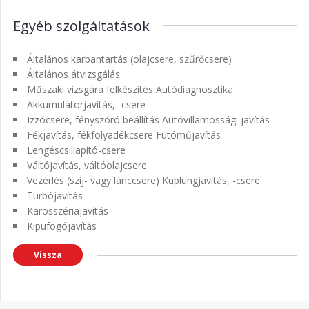
Egyéb szolgáltatások
Általános karbantartás (olajcsere, szűrőcsere)
Általános átvizsgálás
Műszaki vizsgára felkészítés Autódiagnosztika
Akkumulátorjavítás, -csere
Izzócsere, fényszóró beállítás Autóvillamossági javítás
Fékjavítás, fékfolyadékcsere Futóműjavítás
Lengéscsillapító-csere
Váltójavítás, váltóolajcsere
Vezérlés (szíj- vagy lánccsere) Kuplungjavítás, -csere
Turbójavítás
Karosszériajavítás
Kipufogójavítás
Vissza