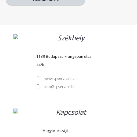
1139 Budapest, Frangepán utca
44/b.
www.q-service.hu
info@q-service.hu
Magyarországi