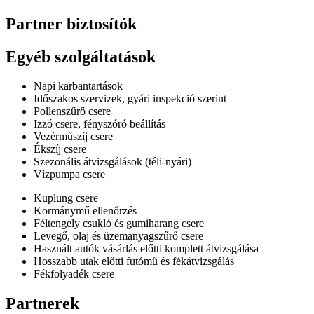
Partner biztosítók
Egyéb szolgáltatások
Napi karbantartások
Időszakos szervizek, gyári inspekció szerint
Pollenszűrő csere
Izzó csere, fényszóró beállítás
Vezérműszíj csere
Ékszíj csere
Szezonális átvizsgálások (téli-nyári)
Vízpumpa csere
Kuplung csere
Kormánymű ellenőrzés
Féltengely csukló és gumiharang csere
Levegő, olaj és üzemanyagszűrő csere
Használt autók vásárlás előtti komplett átvizsgálása
Hosszabb utak előtti futómű és fékátvizsgálás
Fékfolyadék csere
Partnerek