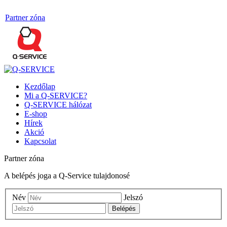
Partner zóna
Kezdőlap
Mi a Q-SERVICE?
Q-SERVICE hálózat
E-shop
Hírek
Akció
Kapcsolat
Partner zóna
A belépés joga a Q-Service tulajdonosé
Név
Jelszó