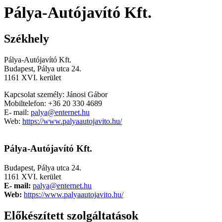
Pálya-Autójavító Kft.
Székhely
Pálya-Autójavító Kft.
Budapest, Pálya utca 24.
1161
XVI. kerület
Kapcsolat személy: Jánosi Gábor
Mobiltelefon: +36 20 330 4689
E- mail:
palya@enternet.hu
Web:
https://www.palyaautojavito.hu/
Pálya-Autójavító Kft.
Budapest, Pálya utca 24.
1161 XVI. kerület
E- mail:
palya@enternet.hu
Web:
https://www.palyaautojavito.hu/
Előkészített szolgáltatások