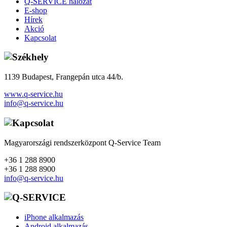
Q-SERVICE hálózat
E-shop
Hírek
Akció
Kapcsolat
1139 Budapest, Frangepán utca 44/b.
www.q-service.hu
info@q-service.hu
Magyarországi rendszerközpont Q-Service Team
+36 1 288 8900
+36 1 288 8900
info@q-service.hu
iPhone alkalmazás
Android alkalmazás